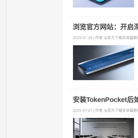
浏览官方网站：开启
2025-07-28 | 作者: tp官方下载安卓最新
安装TokenPock
2025-07-27 | 作者: tp官方下载安卓最新