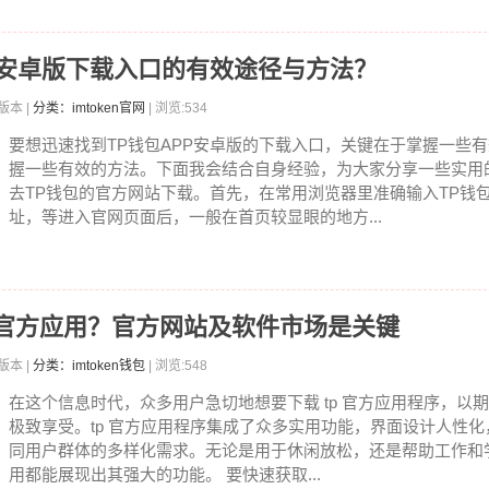
P安卓版下载入口的有效途径与方法？
版本 |
分类：imtoken官网
| 浏览:534
要想迅速找到TP钱包APP安卓版的下载入口，关键在于掌握一些
握一些有效的方法。下面我会结合自身经验，为大家分享一些实用
去TP钱包的官方网站下载。首先，在常用浏览器里准确输入TP钱
址，等进入官网页面后，一般在首页较显眼的地方...
P官方应用？官方网站及软件市场是关键
版本 |
分类：imtoken钱包
| 浏览:548
在这个信息时代，众多用户急切地想要下载 tp 官方应用程序，以
极致享受。tp 官方应用程序集成了众多实用功能，界面设计人性
同用户群体的多样化需求。无论是用于休闲放松，还是帮助工作和
用都能展现出其强大的功能。 要快速获取...