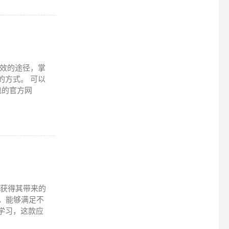
有效的途径，掌
的方式。 可以
包的官方网
期获得其带来的
化，能够满足不
学习，这款应