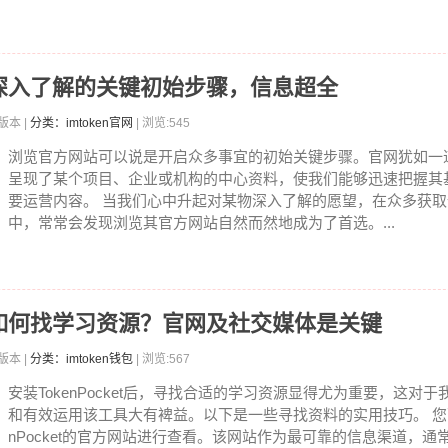
深入了解的关键初始步骤，信息超全
版本 |
分类：imtoken官网
| 浏览:545
浏览官方网站可以说是开启众多事宜的初始关键步骤。官网犹如一
呈现了某个项目、企业或机构的中心资料，使我们能够迅速把握其
要运营内容。 当我们心中升起对某物深入了解的愿望，在众多获
中，常常会发现浏览其官方网站自然而然地成为了首选。...
et后如何找学习资源？官网及社交媒体是关键
版本 |
分类：imtoken钱包
| 浏览:567
安装TokenPocket后，寻找合适的学习资源显得尤为重要，这对
和有效运用该工具大有裨益。以下是一些寻找资料的实用技巧。 您可
nPocket的官方网站进行查看。该网站作为最可靠的信息渠道，通