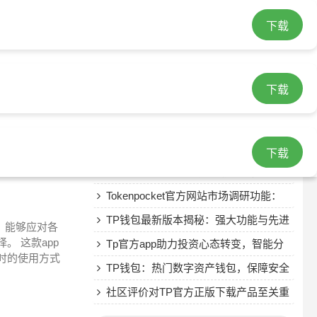
下载
热门文章
TokenPocket钱包新版本：安全升级，
下载
交易优化，用户体验更佳
TP钱包官网入口助力资产配置，掌握这
些方法轻松开启
通过TokenPocket钱包官网下载软件，
保障资产安全并提升管理效率
TokenPocket官方网站：技术支持出
下载
色，为用户操作保驾护航
保障TokenPocket官网下载安全，这些
要点务必牢记
Tokenpocket官方网站市场调研功能：
辅助投资决策、把握机会与预测走势
TP钱包最新版本揭秘：强大功能与先进
，能够应对各
 这款app
技术保障资产安全
Tp官方app助力投资心态转变，智能分
时的使用方式
析功能帮大忙
TP钱包：热门数字资产钱包，保障安全
且功能强大，速来了解
社区评价对TP官方正版下载产品至关重
要，反馈助其优化升级