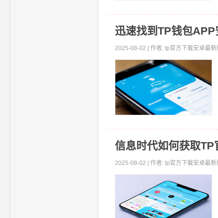
迅速找到TP钱包AP
2025-08-02 | 作者: tp官方下载安卓最新
信息时代如何获取T
2025-08-02 | 作者: tp官方下载安卓最新