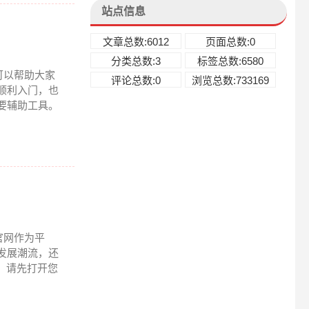
站点信息
文章总数:6012
页面总数:0
分类总数:3
标签总数:6580
频可以帮助大家
评论总数:0
浏览总数:733169
顺利入门，也
要辅助工具。
t官网作为平
发展潮流，还
站，请先打开您